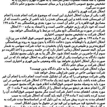
تشخیص مجمع عمومی (اختیاری) و یا بر مبنای تصمیمات مجمع و حکم دادگاه
صورت می‌گیرد.
انحلال شرکت قهری یا اجباری
الف: یکی از موارد انحلال اجباری این است که موضوع شرکت انجام شده یا انجام
آن غیرممکن شده باشد و این غیرممکن شدن را باید ناشی از مانعی دانست که از
مصادیق قوه قاهره یا در حکم آن است. ب: مورد بعدی ورشکستگی بند ۳ ماده ۱۹۹
است که خود دارای رژیم حقوقی خاصی است و با استناد به ماده ۲۰۰ انحلال
شرکت در صورت ورشکستگی تابع مقررات مرتبط با ورشکستگی خواهد بود.
انحلال شرکت به تشخیص مجمع عمومی اختیاری
بند ۴ ماده ۱۹۹ به طور خاص به این کارکرد مجمع عمومی فوق العاده می پردازد.
انحلال اختیاری یا داوطلبانه بدون دخالت دادگاه یا بدون ورود به روند ورشکستگی
کم‌هزینه‌ترین و طبیعی‌ترین شیوه پایان بخشیدن به حیات شرکت سهامی به شمار
می‌آید. البته تصمیم انحلال زمانی اعتبار دارد که در جلسه رسمی و با اخذ اکثریت دو
سوم آراء حاضرین در جلسه اتخاذ شود. حال اگر بنا به هر دلیلی مجمع تشکیل
نشود، دادگاه به درخواست یکی از افراد ذینفع حکم به انحلال خواهد داد که در این
صورت دیگر انحلال اختیاری نخواهد بود بلکه وضعیتی مابین قهری و اختیاری است.
انحلال شرکت بر مبنای حکم دادگاه
موارد انحلال شرکت سهامی بنا به حکم دادگاه بدین چیست؟
شرکت سهامی خاص در چنین شرایطی منحل خواهد شد:
وقتی شرکت موضوعی را که برای آن تشکیل شده است انجام داده یا انجام آن غیر
ممکن شده باشد، باید منحل شود (بند یک ماده ۱۹۹). انحلال شرکت سهامی در این
مورد باید به وسیله مجمع عمومی فوق‌العاده اعلام شود. هرگاه مجمع عمومی این
کار را انجام ندهد هر ذینفع می‌‌‌تواند انحلال را از دادگاه بخواهد (بند ۴ ماده ۲۰۱).
مورد بعدی، انقضای مدت اعتبار شرکت است مگر مجمع عمومی فوق‌العاده، آن را
تمدید کرده باشد (بند ۲ ماده ۱۹۹). البته باید گفت که انحلال شرکت به سبب
انقضای مدت به ندرت پیش می‌‌‌آید. به این دلیل که در اساسنامه‌‌‌ها مدت شرکت به
صورت نامحدود قید می‌‌‌شود و این قید نیز در حقوق ما بدون اشکال است.
هرگاه انحلال به دلایل موجه لازم باشد شرکت منحل خواهد شد، دلایل موجه انحلال