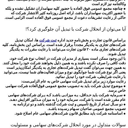
وکالتنامه نیز لازم است
● چنانچه مجمع عمومی فوق العاده با حضور کلیه سهامداران تشکیل نشده و بلکه
با حضور اکثریت سهامداران باشد، ارائه اصل روزنامه کثیر الانتشار شرکت که
حاکی از رعایت تشریفات دعوت از مجمع عمومی فوق العاده است الزامی است.
آیا می‌توان از انحلال شرکت با تبدیل آن جلوگیری کرد؟!
براساس قانون تجارت و بخش‌نامه جدید اداره
ثبت شرکت
‌ها، امکان تبدیل
شرکت‌‌های تجاری به یکدیگر مجدداً برقرار شده است. براساس این بخش‌نامه، کلیه
شرکت‌های تجاری ماده ۲۰ قانون تجارت می‌توانند با رعایت مقررات به یکدیگر
تبدیل شوند.
با این وجود ممکن است بسیاری از مدیران شرکت در انتخاب نوع شرکت خود،
دقت کافی را صرف نکرده باشند و به همین دلیل بخواهند شرکت خود را منحل کنند.
به همین جهت می‌توان گفت تبدیل شرکت‌های تجاری به یکدیگر امکان‌پذیر است
یعنی اگر نوع شرکت شما جوابگوی نوع و میزان فعالیت‌های شما نیست، می‌توانید
با رعایت شرایطی، شرکت خود را تبدیل نمائید.
رعایت موارد زیر برای تبدیل شرکت سهامی خاص به عام الزامی‌ست:
● ﻣﻮﺿﻮع تبدیل شرکت باید ﺑﻪ ﺗـﺼﻮﯾﺐ ﻣﺠﻤﻊ ﻋﻤﻮﻣﯽ ﻓﻮق‌اﻟﻌﺎده ﺷﺮﮐﺖ ﺳﻬﺎﻣﯽ
ﺧﺎص برسد.
● ﺳـﺮﻣﺎﯾﻪ شرکت باید ﺣـﺪاﻗﻞ، ﺑـﻪ ﻣﯿﺰاﻧـﯽ ﺑﺎﺷـﺪ ﮐـﻪ ﺑـﺮای ﺷرکت‌های ﺳﻬﺎﻣﯽ
ﻋﺎم ﻣﻘﺮر ﺷﺪه اﺳﺖ ﯾﺎ ﺷﺮﮐﺖ، ﺳﺮﻣﺎﯾﻪ ﺧﻮد را ﺑﻪ ﻣﯿﺰان ﻣـﺬﮐﻮر اﻓﺰاﯾﺶ دﻫـﺪ.
● دو ﺳـﺎل ﺗﻤـﺎم از ﺗﺎرﯾﺦ ﺗأﺳﯿﺲ و ﺛﺒﺖ ﺷﺮﮐﺖ ﮔﺬﺷﺘﻪ باشد و دو ﺗﺮازﻧﺎﻣﻪ ﺑﻪ
ﺗﺼﻮﯾﺐ ﻣﺠﻤﻊ ﻋﻤﻮﻣﯽ ﺻﺎﺣﺒﺎن ﺳـﻬﺎم رﺳـﯿﺪه ﺑﺎﺷـﺪ.
● اﺳﺎﺳﻨﺎﻣﻪ شرکت باید مطابق قانون شرکت‌های سهامی عام اصلاح شود.
سوالات متداول در مورد انحلال شرکت‌های سهامی و مسئولیت