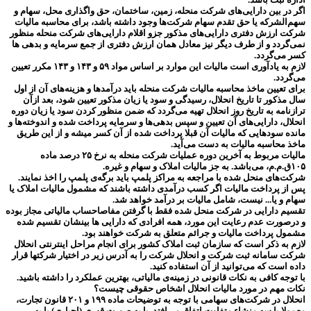
اگر در بین دارایی‌های شرکت منحله، زمین، ساختمان، حق واگذاری محل، سهام و
سهم‌الشرکه یا حق تقدم سهام شرکت‌ها وجود داشته باشد، برای محاسبه مالیات
شرکت ارزش دفتری دارایی‌های مذکور جزو اقلام دارایی‌های شرکت منحله منظور
نمی‌گردد و از طرف دیگر نیز معادل همان ارزش دفتری از جمع سرمایه و بدهی ها
کسر می‌گردد.
لازم به یادآوری است مالیات این موارد بر اساس مواد ۵۹ و ۱۴۳ و ۱۴۳ مکرر تعیین
می‌گردد.
برای تعیین ماخذ محاسبه مالیات شرکت منحله باید درآمد‌ها و هزینه‌های آن از اول
سال مذکور تا تاریخ انحلال، رسیدگی و سود یا زیان مذکور تعیین شود، بعد ازآن
ترازنامه به تاریخ روز انحلال تهیه می‌گردد که ضمن منظور کردن سود یا زیان دوره
انحلال، دارایی‌های آن تعیین و سپس بدهی‌ها و سرمایه پرداخت شده و اندوخته‌ها و
مانده سودهایی که مالیات آن قبلا پرداخت شده از آن کسر میشه و از این طریق
ماخذ محاسبه مالیات به دست می‌آید.
مالیات مربوط به آخرین دوره عملیات شرکت منحله به نرخ ۲۵ درصد ماده
۱۰۵ق.م.م، می‌باشد. به جز مالیات املاک و سهام و غیره.
شرکت‌های منحل شده با مراجعه به مراکز پلمپ باید برگه‌ی پلمپ را اخذ نمایند.
پس از پرداخت مالیات اگر کسب درآمدی داشته باشند که مشمول مالیات املاک یا
سهام و یا... نیست، شامل مالیات بر درآمد خواهد شد.
تقسیم دارایی در شرکت منحل شده فقط با گرفتن مفاصاحساب مالیاتی مجاز بوده
و درصورت عدم رعایت این مورد، همه افرادی که دارایی ها بینشان تقسیم شده
مشمول پرداخت مالیات و جرائم متعلق به شرکت خواهند بود.
لازم به ذکر است که سازمان ثبت املاک کشور برای انجام مراحل اینترنتی انحلال
شرکت سامانه ثبت شرکت و انحلال شرکت را به آدرس زیر در اختیار شرکتها قرار
داده است که می‌توانید از آن استفاده کنید.
با توجه کافی به نکات قانونی در زمینه‌ی مالیاتی، بهترین عملکرد را داشته باشید.
نکات مهم در مورد مالیات انحلال اشخاص حقوقی چیست؟
انحلال در شرکت‌های سهامی با توجه به توضیحات ماده ۱۹۹ و ۲۰۱ قانون تجارت،
معمولا با سه منشاء متفاوت اتفاق می‌افتد. یا به صورت قهری (اجباری) یا به