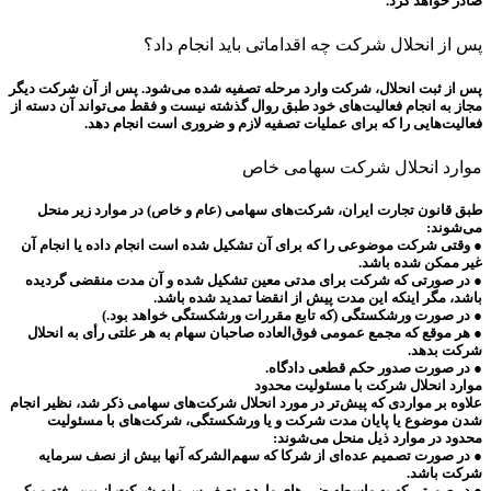
صادر خواهد کرد.
پس از انحلال شرکت چه اقداماتی باید انجام داد؟
پس از ثبت انحلال، شرکت وارد مرحله تصفیه شده می‌شود. پس از آن شرکت دیگر
مجاز به انجام فعالیت‌های خود طبق روال گذشته نیست و فقط می‌تواند آن دسته از
فعالیت‌هایی را که برای عملیات تصفیه لازم و ضروری است انجام دهد.
موارد انحلال شرکت سهامی خاص
طبق قانون تجارت ایران، شرکت‌های سهامی (عام و خاص) در موارد زیر منحل
می‌شوند:
● وقتی شرکت موضوعی را که برای آن تشکیل شده است انجام داده یا انجام آن
غیر ممکن شده باشد.
● در صورتی که شرکت برای مدتی معین تشکیل شده و آن مدت منقضی گردیده
باشد، مگر اینکه این مدت پیش از انقضا تمدید شده باشد.
● در صورت ورشکستگی (که تابع مقررات ورشکستگی خواهد بود.)
● هر موقع که مجمع عمومی فوق‌العاده صاحبان سهام به هر علتی رأی به انحلال
شرکت بدهد.
● در صورت صدور حکم قطعی دادگاه.
موارد انحلال شرکت با مسئولیت محدود
علاوه بر مواردی که پیش‌تر در مورد انحلال شرکت‌های سهامی ذکر شد، نظیر انجام
شدن موضوع یا پایان مدت شرکت و یا ورشکستگی، شرکت‌های با مسئولیت
محدود در موارد ذیل منحل می‌شوند:
● در صورت تصمیم عده‌ای از شرکا که سهم‌الشرکه آنها بیش از نصف سرمایه
شرکت باشد.
● در صورتی که به واسطه ضررهای وارده، نصف سرمایه شرکت از بین رفته و یکی