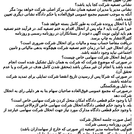
نشانی تصفیه شرکت کجا باید باشد؟
نشانی مدیر یا مدیران تصفیه‌ همان نشانی مرکز اصلی شرکت خواهد بود؛ مگر
آنکه به موجب تصمیم مجمع عمومی فوق‌العاده یا حکم دادگاه نشانی دیگری تعیین
شده باشد.
آیا با انحلال پرونده شرکت به طور کامل بسته خواهد شد؟
خیر! شرکت باید ۶ ماه پس از انحلال اقدام به ختم تصفیه کند. در فرآیند ختم تصفیه
هم باید اولین نوبت آگهی دعوت از بستانکاران در روزنامه رسمی و روزنامه
کثیرالانتشار به چاپ برسد.
دریافت مفاصا حساب بیمه و مالیات برای انحلال شرکت ضروری است؟
برای انحلال خیر. اما در زمان ختم تصفیه شرکت هیچگونه بدهی مالیاتی و تامین
اجتماعی نباید وجود داشته باشد.
شرایط انحلال شرکت سهامی خاص چیست؟
در صورتی که موضوع شرکت که شرکت به همان دلیل تشکیل شده است انجام
شده باشد یا انجام آن غیر ممکن باشد (محقق شدن کامل هدف در شرکت و یا عدم
تحقق آن).
در صورتی که شرکا پس از رسیدن تاریخ انقضا شرکت تمایلی برای تمدید شرکت
نداشته باشند.
به دلیل ورشکستگی
درصورتی که مجمع عمومی فوق‌العاده صاحبان سهام بنا به هر دلیلی رای به انحلال
شرکت دهد
آیا با وجود حکم قطعی دادگاه امکان منحل کردن شرکت سهامی خاص است؟
بله. با وجود حکم قطعی دادگاه،انحلال شرکت سهامی خاص لازم‌الاجراست.
با وجود حکم قطعی دادگاه مدارک مورد نیاز جهت انحلال شرکت سهامی عبارتند از
:
اصل صورت جلسه انحلال شرکت
آخرین روزنامه رسمی شرکت
فتوکپی شناسنامه مدیر تصفیه (در صورتی که خارج از سهامداران باشد)
اصل روزنامه کثیر الانتشار حاوی آگهی دعوت کلیه سهامداران.