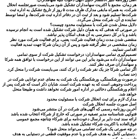
هر زمان، مجمع با اکثریت سهامداران تشکیل شود می‌بایست صورتجلسه انحلال
شرکت، به همراه مابقی مدارک ظرف مدت ۵ روز از تاریخ تشکیل به اداره ثبت
شرکت‌ها تسلیم شود و بعد از ثبت آن در دفاتر اداره ثبت شرکت‌ها، و امضا توسط
نماینده ی آن، شرکت منحل می‌گردد.
دلایل منحل شدن شرکت با مسئولیت محدود چیست؟
در صورتی که هدفی که به همان دلیل شرکت تشکیل شده است به انجام نرسیده
باشد و یا در کل دسترسی به آن هدف امکان پذیر نباشد.
منقضی شدن مدت زمان فعالیت شرکت: یعنی، برای فعالیت شرکت مورد نظر
زمان مشخصی در نظر گرفته شود و پس از آن زمان شرکا جهت تمدید فعالیت
اقدامی ننمایند.
تصمیم‌گیری تمامی سهامداران: درخواست تشکیل شرکت از سوی تمامی
سهامداران داده می‌شود بنابر این می توانند از این درخواست با توافق همه شرکا
و سهامداران صرف نظر کنند.
اگر تمامی شرکا جز یک نفر شرکت را ترک کنند، می‌بایست شرکت را منحل کرد.
(حد نصاب)
درصورت ورشکستگی، ورشکستگی یک شرکت به معنای عدم توانایی شرکت در
پرداخت وجوهی است که به عهده شرکت است. شایان ذکر است که شرکت پس از
اعلام ورشکستگی دخالتی در اداره امور شرکت نخواهد داشت و طبیعتا منحل
خواهد شد.
مدارک لازم برای ثبت انحلال شرکت با مسئولیت محدود
اصل صورت جلسه انحلال شرکت
آخرین روزنامه رسمی که آگهی‌های شرکت در آن منتشر می‌شود
فتوکپی شناسنامه مدیر تصفیه در صورتی که خارج از شرکاء انتخاب شده باشد
ارائه سند ثبت دایر بر ارسال دعوت‌نامه برای شرکاء چنانچه مجمع عمومی
فوق‌العاده با اکثریت شرکاء تشکیل شده باشد.
در چه صورتی یک شرکت تضامنی می‌تواند منحل شود؟
. دستیابی کامل به هدف شرکت و یا عدم موفقیت قطعی در دستیابی به هدف
تاسیس شرکت.