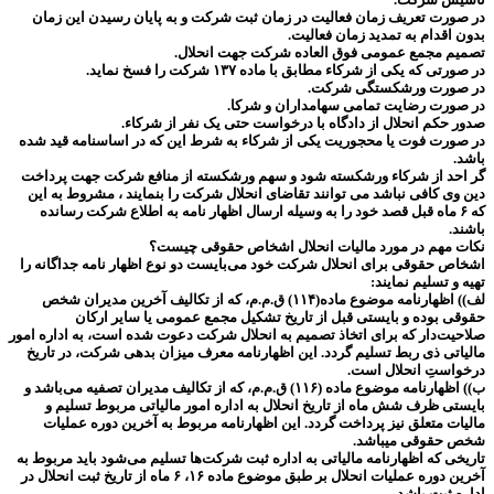
در صورت تعریف زمان فعالیت در زمان ثبت شرکت و به پایان رسیدن این زمان
بدون اقدام به تمدید زمان فعالیت.
تصمیم مجمع عمومی فوق العاده شرکت جهت انحلال.
در صورتی که یکی از شرکاء مطابق با ماده ۱۳۷ شرکت را فسخ نماید.
در صورت ورشکستگی شرکت.
در صورت رضایت تمامی سهامداران و شرکا.
صدور حکم انحلال از دادگاه با درخواست حتی یک نفر از شرکاء.
در صورت فوت یا محجوریت یکی از شرکاء به شرط این که در اساسنامه قید شده
باشد.
گر احد از شرکاء ورشکسته شود و سهم ورشکسته از منافع شرکت جهت پرداخت
دین وی کافی نباشد می توانند تقاضای انحلال شرکت را بنمایند ، مشروط به این
که ۶ ماه قبل قصد خود را به وسیله ارسال اظهار نامه به اطلاع شرکت رسانده
باشند.
نکات مهم در مورد مالیات انحلال اشخاص حقوقی چیست؟
اشخاص حقوقی برای انحلال شرکت خود می‌بایست دو نوع اظهار نامه جداگانه را
تهیه و تسلیم نمایند:
لف)) اظهارنامه موضوع ماده(۱۱۴) ق.م.م، که از تکالیف آخرین مدیران شخص
حقوقی بوده و بایستی قبل از تاریخ تشکیل مجمع عمومی یا سایر ارکان
صلاحیت‌دار که برای اتخاذ تصمیم به انحلال شرکت دعوت شده است، به اداره امور
مالیاتی ذی ربط تسلیم گردد. این اظهارنامه معرف میزان بدهی شرکت، در تاریخ
درخواستِ انحلال است.
ب)) اظهارنامه موضوع ماده (۱۱۶) ق.م.م، که از تکالیف مدیران تصفیه می‌باشد و
بایستی ظرف شش ماه از تاریخ انحلال به اداره امور مالیاتی مربوط تسلیم و
مالیات متعلق نیز پرداخت گردد. این اظهارنامه مربوط به آخرین دوره عملیات
شخص حقوقی میباشد.
تاریخی که اظهارنامه مالیاتی به اداره ثبت شرکت‌ها تسلیم می‌شود باید مربوط به
آخرین دوره عملیات انحلال بر طبق موضوع ماده ۱۶، ۶ ماه از تاریخ ثبت انحلال در
اداره ثبت باشد.