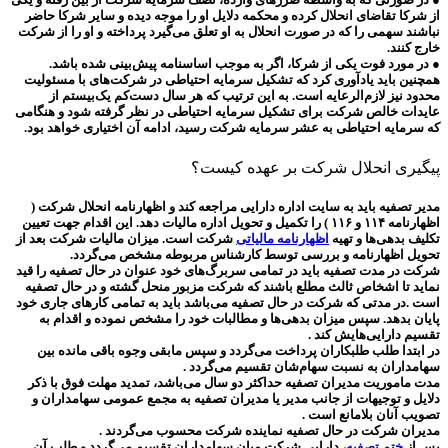
از شرکا تقاضای انحلال کرده و محکمه دلایل او را موجه دیده و سایر شرکا حاضر
نباشند سهمی را که در صورت انحلال به او تعلق می‌گیرد پرداخته و او را از شرکت
خارج کنند.
● در مورد فوت یکی از شرکا، اگر به موجب اساسنامه پیش‌بینی شده باشد.
همچنین باید یادآوری کرد که تشکیل سرمایه احتیاطی در شرکت‌های با مسئولیت
محدود نیز لازم‌الرعایه است. به این ترتیب که هر سال دست‌کم یک‌بیستم از‌
عایدات خالص شرکت برای تشکیل سرمایه احتیاطی در نظر گرفته شود و هنگامی
که سرمایه احتیاطی به عشر سرمایه شرکت رسید، ادامه آن اختیاری خواهد بود.
پیگیری انحلال شرکت بر عهده کیست؟
مدیر تصفیه باید به سایت اداره دارایی مراجعه کند و اظهارنامه انحلال شرکت (
اظهارنامه ۱۱۴ و ۱۱۶ ) را تکمیل و تحویل اداره مالیات دهد. این اقدام جهت تعیین
تکلیف بدهی‌ها و تهیه
اظهارنامه مالیاتی
شرکت است. میزان مالیات شرکت بعد از
تحویل اظهارنامه و بررسی توسط کارشناس مربوطه مشخص می‌گردد.
شرکت در مدت تصفیه باید در تمامی سربرگ‌های خود عنوان در حال تصفیه را قید
نماید تا اشخاص ثالث مطلع باشند که شرکت مزبور منحل گشته و در حال تصفیه
است .در مدتی که شرکت در حال تصفیه می‌باشد باید به تمامی کارهای جاری خود
پایان بدهد. سپس میزان بدهی‌ها و مطالبات خود را مشخص نموده و اقدام به
تقسیم دارایی‌هایش کند .
در ابتدا طلب طلبکاران پرداخت می‌گردد و سپس مابقی وجوه باقی مانده بین
سهامداران به نسبت سهام‌شان تقسیم می‌گردد .
مدت ماموریت مدیران تصفیه حداکثر دو سال می‌باشد، تمدید مهلت فوق با ذکر
دلایل و توجیهات از جانب مدیر یا مدیران تصفیه به مجمع عمومی سهامداران و
تصویب آنان بلامانع است .
مدیران شرکت در حال تصفیه نماینده شرکت محسوب می‌گردند .
پس از
ختم تصفیه
، دارایی شرکت میان سهامداران تقسیم می‌گردد و طلب آن