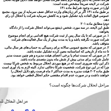
شرکت در لایحه صریحاً مشخص شده است:
اول) در صورت وجود شرایط ماده ۱۴۱
بر طبق ماده ۱۴۱ اگر بر اثر زیان‌های وارده حداقل نصف سرمایه از بین برود، مجمع
عمومی فوق العاده باید تشکیل شود و به کاهش سرمایه شرکت یا انحلال آن رای
دهد.
دوم) مطابق ماده ۲۰۱
طبق این لایحه، در سه مورد، شخص ذینفع می‌‌‌تواند انحلال شرکت را از دادگاه
بخواهد:
۱. در صورتی که تا یک سال پس از ثبت شرکت هیچ اقدامی برای انجام موضوع
شرکت صورت نگرفته باشد و یا به مدت بیش از یک سال فعالیت‌های شرکت
متوقف باشد.
۲. در صورتی که مجمع عمومی سالانه برای رسیدگی به حساب‌های هر سال مالی،
تا ده ماه از تاریخی که اساسنامه معین کرده تشکیل نشده باشد.
۳. در صورتی که سمت تمام یا برخی اعضای هیئت مدیره و هم چنین سمت مدیر
عامل شرکت برای مدتی بیش از شش ماه بدون متصدی مانده باشد.
ذکر این نکته ضروری است که در هیچ موردی انحلال مربوط به شخص شرکا نیست
چرا که در این نوع شرکت، شخصیت شرکا دخالتی ندارد. البته لازم به یاد آوری است
طبق ماده ۲۰۲ هیئت مدیره به مدت حداکثر ۶ ماه فرصت رفع دلایل انحلال را
خواهند داشت و در صورت عدم اقدام مقتضی حکم انحلال قطعی خواهد بود.
مراحل انحلال شرکت‌ها چگونه است؟