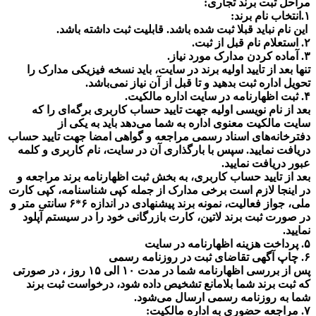
مراحل ثبت برند تجاری:
۱.انتخاب نام برند:
این نام نباید قبلا ثبت شده باشد. قابلیت ثبت داشته باشد.
۲. استعلام نام قبل از ثبت.
۳. آماده کردن مدارک مورد نیاز.
تنها بعد از تایید اولیه برند در سایت، باید نسخه فیزیکی مدارک را
تحویل اداره ثبت بدهید و تا قبل از آن نیاز نمی‌باشد.
۴. ثبت اظهارنامه در سایت اداره مالکیت.
بعد از نام نویسی اولیه جهت تایید حساب کاربری برگه‌ای را که
سایت مالکیت معنوی اداره به شما می‌دهد باید به یکی از
دفترخانه‌های اسناد رسمی مراجعه و گواهی امضا جهت تایید حساب
دریافت نمایید. سپس با بارگذاری آن در سایت، نام کاربری و کلمه
عبور دریافت نمایید.
بعد از تایید حساب کاربری، به بخش ثبت اظهارنامه برند مراجعه و
در اینجا لازم است برخی مدارک از جمله کپی شناسنامه، کپی کارت
ملی، جواز فعالیت، نمونه برند پیشنهادی در اندازه ۶*۶ سانتی متر و
در صورت ثبت برند لاتین، کارت بازرگانی خود را در سیستم آپلود
نمایید.
۵. پرداخت هزینه اظهارنامه در سایت
۶. چاپ آگهی تقاضای ثبت در روزنامه رسمی
پس از بررسی اظهارنامه شما در مدت ۱۰ الی ۱۵ روز ، در صورتی
که ثبت برند شما بلامانع تشخیص داده شود، درخواست ثبت برند
شما به روزنامه رسمی ارسال می‌شود.
۷. مراجعه حضوری به اداره مالکیت: