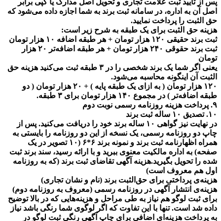
پس از تایید ثبت علامت تجاری و تحویل اصل مدارک یا کپی برابر
اصل آن به اداره، در سامانه ثبت برند به شما اجازه داده می‌شود که
حق الثبت را پرداخت نمایید.
هزینه حق الثبت برای یک طبقه به شرح زیر است:
ثبت برند حقیقی ۱۲۰ هزار تومان + هر طبقه اضافه ۱۰ هزار تومان
ثبت برند حقوقی ۲۴۰ هزار تومان + هر طبقه اضافه‌تر ۲۰ هزار
تومان
یعنی اگر شما یک برند شخصی را در ۳ طبقه ثبت می‌کنید هزینه حق
الثبت آن اینگونه محاسبه می‌شود.
۱۲۰ هزار تومان ( به ازای یک طبقه پایه ) + ۲۰ هزار تومان ( دو
طبقه اضافه‌تر ) در مجموع ۱۴۰ هزار تومان برای ۳ طبقه.
۹. پرداخت هزینه روزنامه رسمی نوبت دوم
۱۰. تصدیق ۱۰ ساله ثبت برند
در نهایت نیز گواهی ۱۰ ساله برند خود را دریافت می‌کنید. پس از
چاپ دو روزنامه رسمی، یک نسخه از این دو روزنامه را بایستی به
همراه اظهارنامه ثبت برند و نمونه برند ۶*۶ (۱۰ تصویر در یک
صفحه) به اداره مالکیت معنوی ببرید و با ارائه رسید، سند برند ثبت
شده را تحویل بگیرید.هزینه آگهی تقاضای ثبت برند (که به روزنامه
اول هم معروف است)
هزینه‌ی پرداختی برای حق‌الثبت برند (نام و نشان تجاری)
هزینه‌ی انتشار آگهی در روزنامه رسمی (معروف به روزنامه دوم)
برای ثبت لوگو هم نیاز به طی مراحل و هزینه‌هایی که در بالا توضیح
داده شد است. تنها با این تفاوت که اگر لوگوی شما رنگی باشد نیاز
به پرداخت هزینه‌ای اضافی برای چاپ آگهی رنگیِ ثبت لوگو در