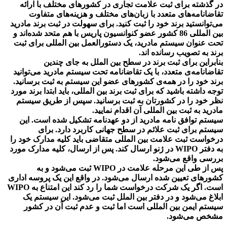
در گذشته برای ثبت علامت تجاری در کشور‌های مختلف با ارائه
تقاضانامه‌های متعدد با زبان‌های مختلف و هزینه‌های متفاوت
می‌توانستید برند خود را ثبت کنید. برای سهولت در ثبت برند مادرید
بین المللی 86 کشور عضو کنوانسیون پاریس با هم متحد شده‌اند و
تحت عنوان سیستم مادرید، یک دستورالعمل بین المللی برای ثبت
برند به تصویب رسانده اند.
بنابراین برای ثبت برند در سطح بین الملل به جای چندین
تقاضانامه‌ی متعدد، با یک تقاضانامه تحت سیستم مادرید می‌توانید
برند خود را در همه‌ی کشور‌های عضو این سیستم به ثبت برسانید.
توجه داشته باشید که برای ثبت برند بین المللی، باید ابتدا برند مورد
نظر خود را در کشورتان به ثبت برسانید. سپس از طریق سیستم
مادرید به ثبت بین المللی آن اقدام نمایید.
سیستم توافق نامه مادرید از دو عهدنامه تشکیل شده است. این
سیستم برای ثبت علائم در سطح جهانی کاربرد دارد. برای
درخواست ثبت علامت بین المللی متقاضی باید کلیه مدارک خود را
به دفتر WIPO در ژنو ارسال کند. پس از ارسال، کلیه مدارک مورد
بررسی واقع می‌شود.
پس از طی این مرحله علامت در WIPO ثبت می‌شود و به
کشورهای تعیین شده ارسال می‌شود. در واقع این یک پروسه اداری
است. اگر یک شرکت درخواست شما را رد کند این امتناع به WIPO
ابلاغ می‌شود و در دفتر بین الملل ثبت می‌شود. این سیستم یک
سیستم ایمن بین المللی است اما ثبت و عدم ثبت آن در کشور
مشخص می‌شود.