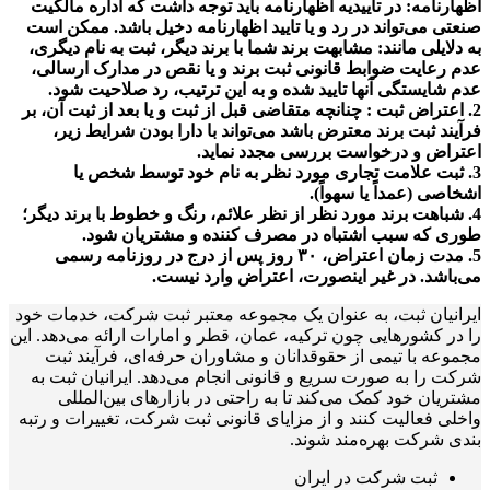
اظهارنامه: در تاییدیه اظهارنامه باید توجه داشت که اداره مالکیت
صنعتی می‌تواند در رد و یا تایید اظهارنامه دخیل باشد. ممکن است
به دلایلی مانند: مشابهت برند شما با برند دیگر، ثبت به نام دیگری،
عدم رعایت ضوابط قانونی ثبت برند و یا نقص در مدارک ارسالی،
عدم شایستگی آنها تایید شده و به این ترتیب، رد صلاحیت شود.
2. اعتراض ثبت : چنانچه متقاضی قبل از ثبت و یا بعد از ثبت آن، بر
فرآیند ثبت برند معترض باشد می‌تواند با دارا بودن شرایط زیر،
اعتراض و درخواست بررسی مجدد نماید.
3. ثبت علامت تجاری مورد نظر به نام خود توسط شخص یا
اشخاصی (عمداً یا سهواً).
4. شباهت برند مورد نظر از نظر علائم، رنگ و خطوط با برند دیگر؛
طوری که سبب اشتباه در مصرف کننده و مشتریان شود.
5. مدت زمان اعتراض، ۳۰ روز پس از درج در روزنامه رسمی
می‌باشد. در غیر اینصورت، اعتراض وارد نیست.
ایرانیان ثبت، به عنوان یک مجموعه معتبر ثبت شرکت، خدمات خود
را در کشورهایی چون ترکیه، عمان، قطر و امارات ارائه می‌دهد. این
مجموعه با تیمی از حقوقدانان و مشاوران حرفه‌ای، فرآیند ثبت
شرکت را به صورت سریع و قانونی انجام می‌دهد. ایرانیان ثبت به
مشتریان خود کمک می‌کند تا به راحتی در بازارهای بین‌المللی
واخلی فعالیت کنند و از مزایای قانونی ثبت شرکت، تغییرات و رتبه
بندی شرکت بهره‌مند شوند.
ثبت شرکت در ایران