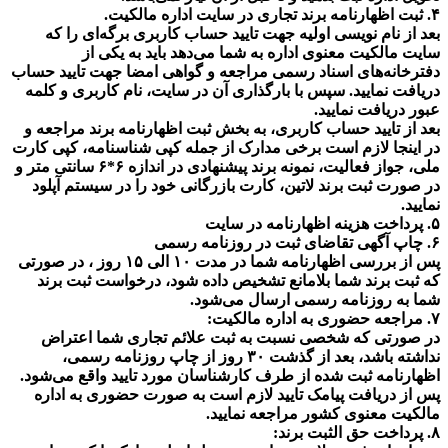
۴. ثبت اظهارنامه برند تجاری در سایت اداره مالکیت.
بعد از نام نویسی اولیه جهت تایید حساب کاربری برگه‌ای را که
سایت مالکیت معنوی اداره به شما می‌دهد باید به یکی از
دفترخانه‌های اسناد رسمی مراجعه و گواهی امضا جهت تایید حساب
دریافت نمایید. سپس با بارگذاری آن در سایت، نام کاربری و کلمه
عبور دریافت نمایید.
بعد از تایید حساب کاربری، به بخش ثبت اظهارنامه برند مراجعه و
در اینجا لازم است برخی مدارک از جمله کپی شناسنامه، کپی کارت
ملی، جواز فعالیت، نمونه برند پیشنهادی در اندازه ۶*۶ سانتی متر و
در صورت ثبت برند لاتین، کارت بازرگانی خود را در سیستم آپلود
نمایید.
۵. پرداخت هزینه اظهارنامه در سایت
۶. چاپ آگهی تقاضای ثبت در روزنامه رسمی
پس از بررسی اظهارنامه شما در مدت ۱۰ الی ۱۵ روز ، در صورتی
که ثبت برند شما بلامانع تشخیص داده شود، درخواست ثبت برند
شما به روزنامه رسمی ارسال می‌شود.
۷. مراجعه حضوری به اداره مالکیت:
در صورتی که شخصی نسبت به ثبت علائم تجاری شما اعتراض
نداشته باشد، بعد از گذشت ۳۰ روز از چاپ روزنامه رسمی،
اظهارنامه ثبت شده از طرف کارشناسان مورد تایید واقع می‌شود.
پس از دریافت پیامک تایید لازم است به صورت حضوری به اداره
مالکیت معنوی کشور مراجعه نمایید.
۸. پرداخت حق الثبت برند: