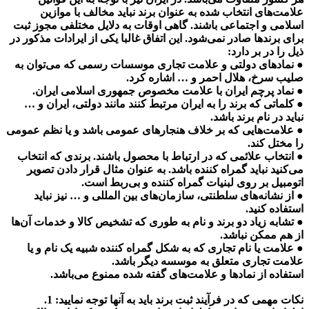
علامت‌های انتخاب شده به عنوان برند نباید مخالف با موازین
اسلامی و اجتماعی باشند. گاهی اوقات به دلایل مختلفی مجوز ثبت
برای برندها صادر نمی‌شود. این اتفاق غالبا یکی از ایرادات مذکور در
ذیل را در بر دارد:
● نمادهای دولتی و علامت تجاری موسسات رسمی که می‌توان به
صلیب سرخ، هلال احمر و … اشاره کرد.
● نماد پرچم ایران با علامت مخصوص جمهوری اسلامی ایران.
● کلماتی که برند را به ایران مرتبط کنند مانند دولتی، ایران و …
نباید در نام برند باشد.
● علامت‌هایی که بر خلاف هنجارهای عمومی باشد و یا نظم عمومی
را مختل کند.
● انتخاب علائمی که در ارتباط با محصول باشند. برندی که انتخاب
می‌کنید نباید گمراه کننده باشد. به عنوان مثال قرار دادن تصویر
اتومبیل بر روی لبنیات گمراه کننده و بی‌ربط است.
● از نشانه‌های سلطنتی، سازمان‌های بین المللی و … نیز نباید
استفاده کنید.
● تشابه زیاد دو برند و نام به طوری که تشخیص کالا و خدمات آن‌ها
از هم ممکن نباشد.
● علامت یا نام تجاری که به شکل گمراه کننده شبیه یک نام و یا
علامت تجاری متعلق به موسسه دیگر باشد.
استفاده از نمادها و علامت‌های گفته شده ممنوع می‌باشد.
نکات مهمی که در فرآیند ثبت برند باید به آنها توجه نمایید:
1.